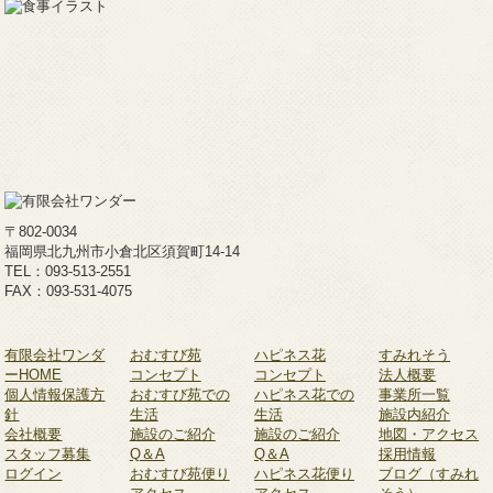
〒802-0034
福岡県北九州市小倉北区須賀町14-14
TEL：093-513-2551
FAX：093-531-4075
有限会社ワンダ
おむすび苑
ハピネス花
すみれそう
ーHOME
コンセプト
コンセプト
法人概要
個人情報保護方
おむすび苑での
ハピネス花での
事業所一覧
針
生活
生活
施設内紹介
会社概要
施設のご紹介
施設のご紹介
地図・アクセス
スタッフ募集
Q＆A
Q＆A
採用情報
ログイン
おむすび苑便り
ハピネス花便り
ブログ（すみれ