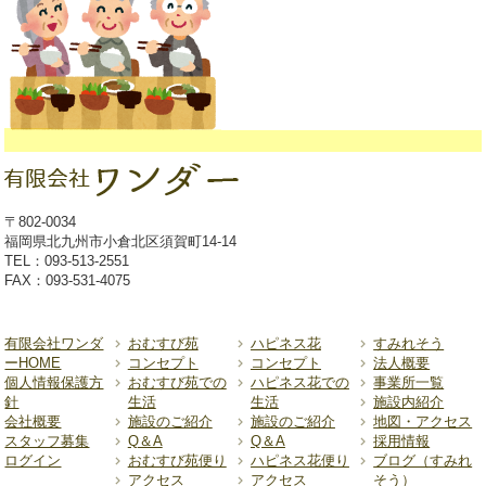
〒802-0034
福岡県北九州市小倉北区須賀町14-14
TEL：093-513-2551
FAX：093-531-4075
有限会社ワンダ
おむすび苑
ハピネス花
すみれそう
ーHOME
コンセプト
コンセプト
法人概要
個人情報保護方
おむすび苑での
ハピネス花での
事業所一覧
針
生活
生活
施設内紹介
会社概要
施設のご紹介
施設のご紹介
地図・アクセス
スタッフ募集
Q＆A
Q＆A
採用情報
ログイン
おむすび苑便り
ハピネス花便り
ブログ（すみれ
アクセス
アクセス
そう）