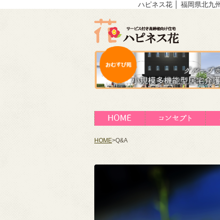
ハピネス花 │ 福岡県北
HOME
>
Q&A