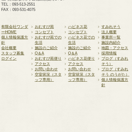
TEL：093-513-2551
FAX：093-531-4075
有限会社ワンダ
おむすび苑
ハピネス花
すみれそう
ーHOME
コンセプト
コンセプト
法人概要
個人情報保護方
おむすび苑での
ハピネス花での
事業所一覧
針
生活
生活
施設内紹介
会社概要
施設のご紹介
施設のご紹介
地図・アクセス
スタッフ募集
Q＆A
Q＆A
採用情報
ログイン
おむすび苑便り
ハピネス花便り
ブログ（すみれ
アクセス
アクセス
そう）
お問い合わせ
お問い合わせ
ブログ（すみれ
空室状況（スタ
空室状況（スタ
そう のうがた）
ッフ専用）
ッフ専用）
個人情報保護方
針